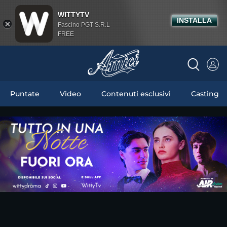
WITTYTV
INSTALLA
Fascino PGT S.R.L
FREE
Puntate
Video
Contenuti esclusivi
Casting