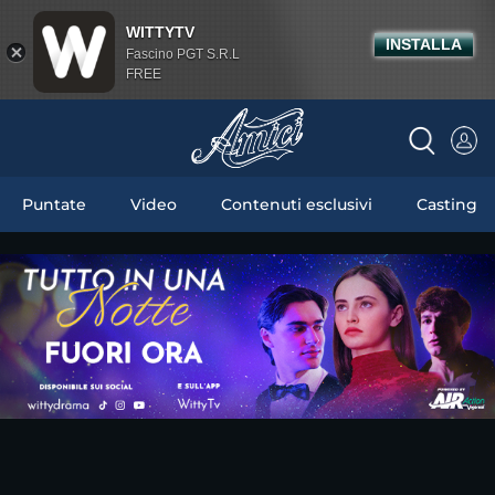
WITTYTV
INSTALLA
Fascino PGT S.R.L
FREE
Puntate
Video
Contenuti esclusivi
Casting