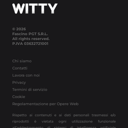
© 2026
Fascino PGT S.R.L.
All rights reserved.
P.IVA
03632721001
Chi siamo
Contatti
Lavora con noi
Privacy
Termini di servizio
Cookie
Regolamentazione per Opere Web
Rispetto ai contenuti e ai dati personali trasmessi e/o
riprodotti è vietata ogni utilizzazione funzionale
all’addestramento di sistemi di intelligenza artificiale