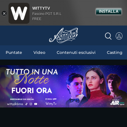
WITTYTV
INSTALLA
Fascino PGT S.R.L
FREE
Puntate
Video
Contenuti esclusivi
Casting