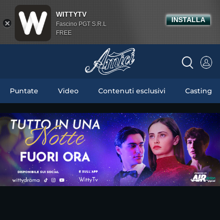
WITTYTV
INSTALLA
Fascino PGT S.R.L
FREE
Puntate
Video
Contenuti esclusivi
Casting