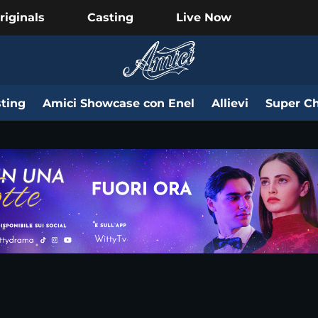
riginals
Casting
Live Now
ting
Amici Showcase con Enel
Allievi
Super Ch