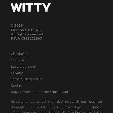
© 2026
Fascino PGT S.R.L.
All rights reserved.
P.IVA
03632721001
Chi siamo
Contatti
Lavora con noi
Privacy
Termini di servizio
Cookie
Regolamentazione per Opere Web
Rispetto ai contenuti e ai dati personali trasmessi e/o
riprodotti è vietata ogni utilizzazione funzionale
all’addestramento di sistemi di intelligenza artificiale