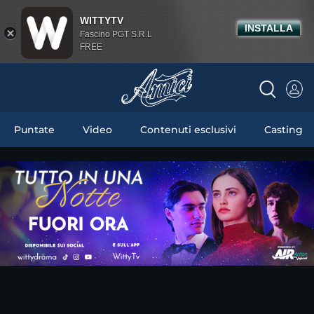
WITTYTV
INSTALLA
Fascino PGT S.R.L
FREE
Puntate
Video
Contenuti esclusivi
Casting