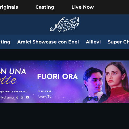
riginals
Casting
Live Now
ting
Amici Showcase con Enel
Allievi
Super Ch