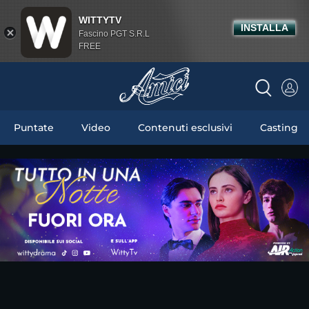
WITTYTV
INSTALLA
Fascino PGT S.R.L
FREE
Puntate
Video
Contenuti esclusivi
Casting