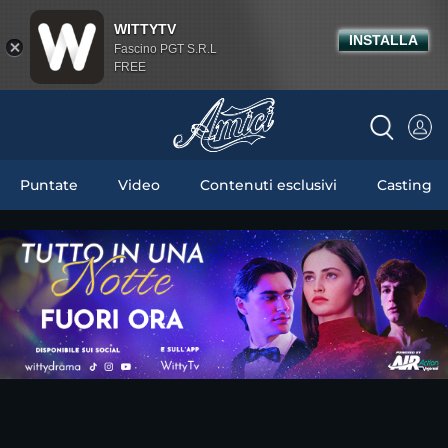
WITTYTV
INSTALLA
Fascino PGT S.R.L
FREE
Puntate
Video
Contenuti esclusivi
Casting