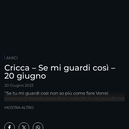
AMICI
Cricca – Se mi guardi così –
20 giugno
20 Giugno 2023
''Se tu mi guardi così non so più come fare Vorrei
spaccare il mondo senza farci male Ma tu mi guardi così
e tutto a va a...''
MOSTRA ALTRO