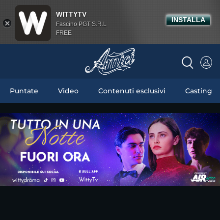
WITTYTV
INSTALLA
Fascino PGT S.R.L
FREE
Puntate
Video
Contenuti esclusivi
Casting