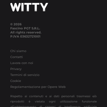
© 2026
Fascino PGT S.R.L.
All rights reserved.
P.IVA
03632721001
Chi siamo
Contatti
Lavora con noi
Privacy
Termini di servizio
Cookie
Regolamentazione per Opere Web
Rispetto ai contenuti e ai dati personali trasmessi e/o
riprodotti è vietata ogni utilizzazione funzionale
all’addestramento di sistemi di intelligenza artificiale