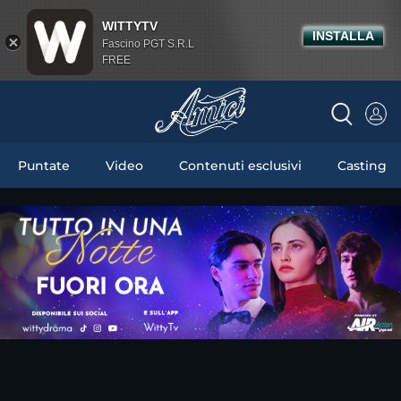
WITTYTV
INSTALLA
Fascino PGT S.R.L
FREE
Puntate
Video
Contenuti esclusivi
Casting