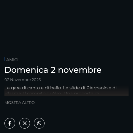
AMICI
Domenica 2 novembre
02 Novembre 2025
La gara di canto e di ballo. Le sfide di Pierpaolo e di
Plasma. Il compito di Alex. Una proposta di
eliminazione. I giudici di oggi: V. Incontrada, Dardust, N.
MOSTRA ALTRO
De Devitiis, S. Togni, Garrison e C. Rapino. Ospiti
musicali: Dardust e Giordana Angi.