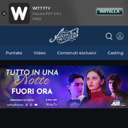
WITTYTV
INSTALLA
Fascino PGT S.R.L
FREE
Puntate
Video
Contenuti esclusivi
Casting