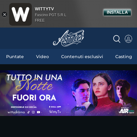
WITTYTV
INSTALLA
Fascino PGT S.R.L
FREE
Puntate
Video
Contenuti esclusivi
Casting