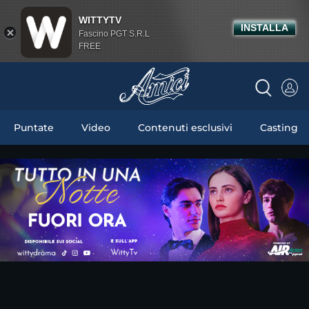
WITTYTV
INSTALLA
Fascino PGT S.R.L
FREE
Puntate
Video
Contenuti esclusivi
Casting