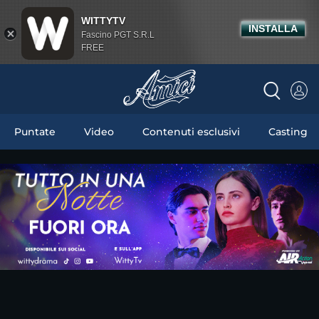
WITTYTV
INSTALLA
Fascino PGT S.R.L
FREE
Puntate
Video
Contenuti esclusivi
Casting