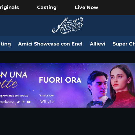
riginals
Casting
Live Now
ting
Amici Showcase con Enel
Allievi
Super Ch