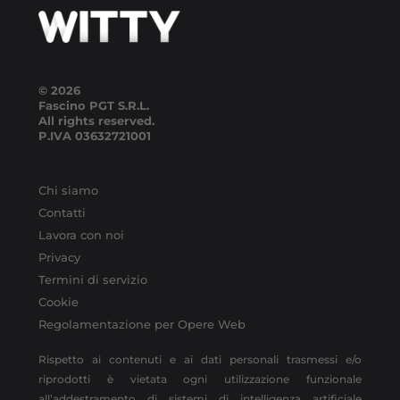
© 2026
Fascino PGT S.R.L.
All rights reserved.
P.IVA
03632721001
Chi siamo
Contatti
Lavora con noi
Privacy
Termini di servizio
Cookie
Regolamentazione per Opere Web
Rispetto ai contenuti e ai dati personali trasmessi e/o
riprodotti è vietata ogni utilizzazione funzionale
all’addestramento di sistemi di intelligenza artificiale