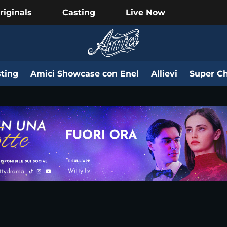
riginals
Casting
Live Now
ting
Amici Showcase con Enel
Allievi
Super Ch