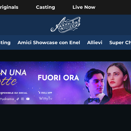
riginals
Casting
Live Now
ting
Amici Showcase con Enel
Allievi
Super Ch