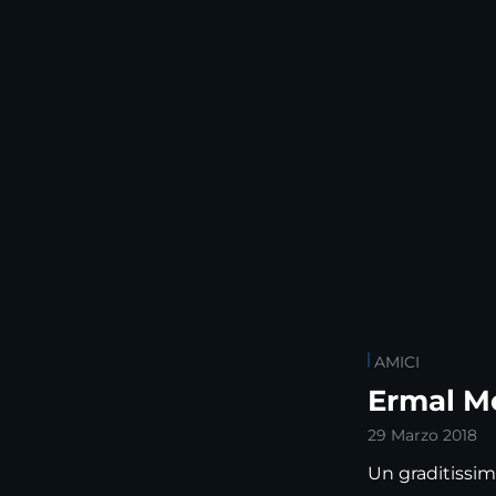
AMICI
Ermal M
29 Marzo 2018
Un graditissimo