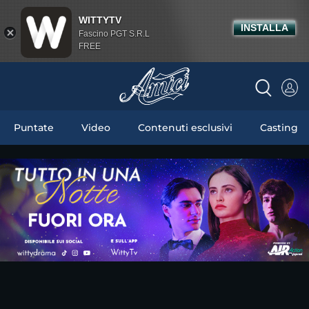
WITTYTV
INSTALLA
Fascino PGT S.R.L
FREE
Puntate
Video
Contenuti esclusivi
Casting