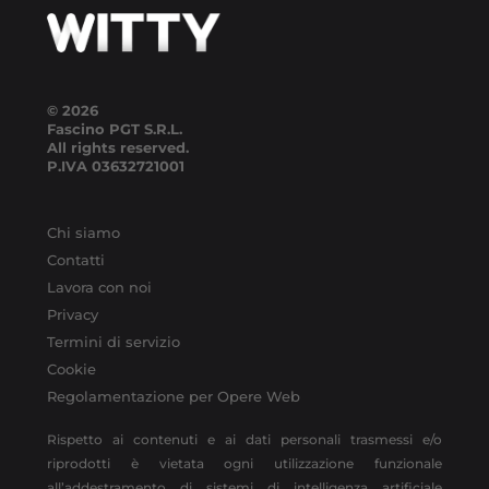
© 2026
Fascino PGT S.R.L.
All rights reserved.
P.IVA
03632721001
Chi siamo
Contatti
Lavora con noi
Privacy
Termini di servizio
Cookie
Regolamentazione per Opere Web
Rispetto ai contenuti e ai dati personali trasmessi e/o
riprodotti è vietata ogni utilizzazione funzionale
all’addestramento di sistemi di intelligenza artificiale