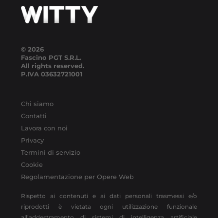
© 2026
Fascino PGT S.R.L.
All rights reserved.
P.IVA
03632721001
Chi siamo
Contatti
Lavora con noi
Privacy
Termini di servizio
Cookie
Regolamentazione per Opere Web
Rispetto ai contenuti e ai dati personali trasmessi e/o
riprodotti è vietata ogni utilizzazione funzionale
all’addestramento di sistemi di intelligenza artificiale