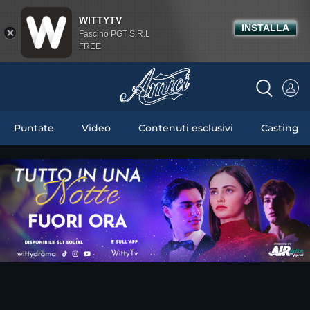
WITTYTV
INSTALLA
Fascino PGT S.R.L
FREE
Puntate
Video
Contenuti esclusivi
Casting