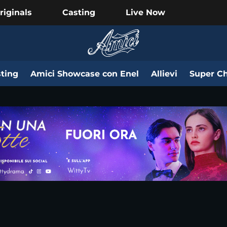
riginals
Casting
Live Now
ting
Amici Showcase con Enel
Allievi
Super Ch