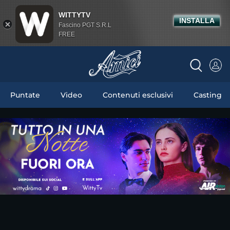
WITTYTV
INSTALLA
Fascino PGT S.R.L
FREE
Puntate
Video
Contenuti esclusivi
Casting