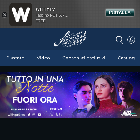
WITTYTV
INSTALLA
Fascino PGT S.R.L
FREE
Puntate
Video
Contenuti esclusivi
Casting