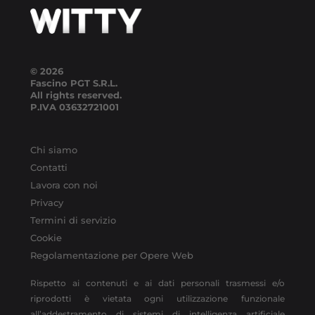
© 2026
Fascino PGT S.R.L.
All rights reserved.
P.IVA
03632721001
Chi siamo
Contatti
Lavora con noi
Privacy
Termini di servizio
Cookie
Regolamentazione per Opere Web
Rispetto ai contenuti e ai dati personali trasmessi e/o
riprodotti è vietata ogni utilizzazione funzionale
all’addestramento di sistemi di intelligenza artificiale