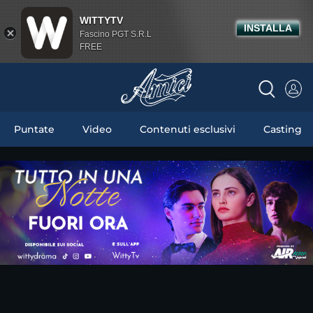
WITTYTV
INSTALLA
Fascino PGT S.R.L
FREE
Puntate
Video
Contenuti esclusivi
Casting