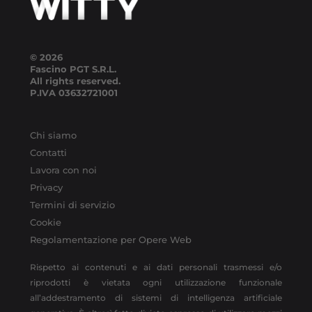
© 2026
Fascino PGT S.R.L.
All rights reserved.
P.IVA
03632721001
Chi siamo
Contatti
Lavora con noi
Privacy
Termini di servizio
Cookie
Regolamentazione per Opere Web
Rispetto ai contenuti e ai dati personali trasmessi e/o
riprodotti è vietata ogni utilizzazione funzionale
all’addestramento di sistemi di intelligenza artificiale