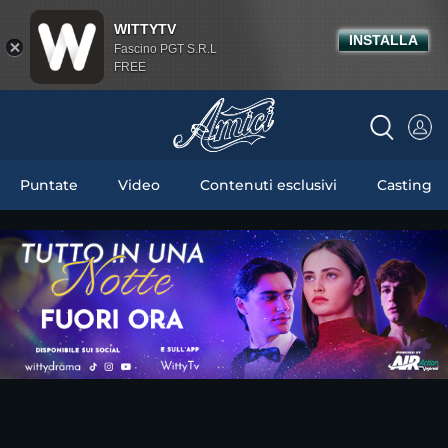
WITTYTV
INSTALLA
Fascino PGT S.R.L
FREE
Puntate
Video
Contenuti esclusivi
Casting