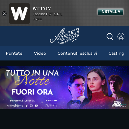
WITTYTV
INSTALLA
Fascino PGT S.R.L
FREE
Puntate
Video
Contenuti esclusivi
Casting