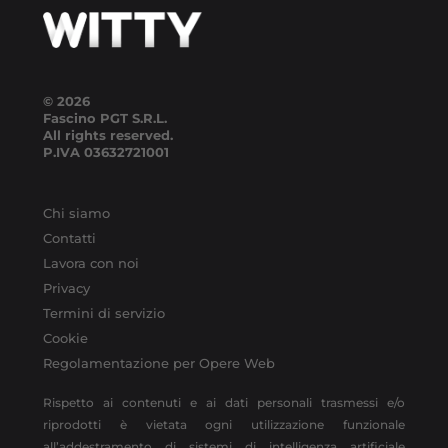
© 2026
Fascino PGT S.R.L.
All rights reserved.
P.IVA
03632721001
Chi siamo
Contatti
Lavora con noi
Privacy
Termini di servizio
Cookie
Regolamentazione per Opere Web
Rispetto ai contenuti e ai dati personali trasmessi e/o
riprodotti è vietata ogni utilizzazione funzionale
all’addestramento di sistemi di intelligenza artificiale