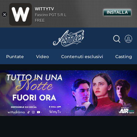
WITTYTV
INSTALLA
Fascino PGT S.R.L
FREE
Puntate
Video
Contenuti esclusivi
Casting