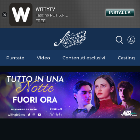
WITTYTV
INSTALLA
Fascino PGT S.R.L
FREE
Puntate
Video
Contenuti esclusivi
Casting