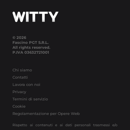
© 2026
Fascino PGT S.R.L.
All rights reserved.
P.IVA
03632721001
Chi siamo
Contatti
Lavora con noi
Privacy
Termini di servizio
Cookie
Regolamentazione per Opere Web
Rispetto ai contenuti e ai dati personali trasmessi e/o