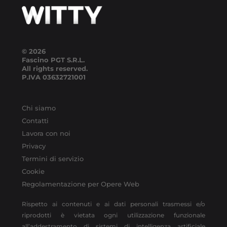
© 2026
Fascino PGT S.R.L.
All rights reserved.
P.IVA
03632721001
Chi siamo
Contatti
Lavora con noi
Privacy
Termini di servizio
Cookie
Regolamentazione per Opere Web
Rispetto ai contenuti e ai dati personali trasmessi e/o
riprodotti è vietata ogni utilizzazione funzionale
all’addestramento di sistemi di intelligenza artificiale