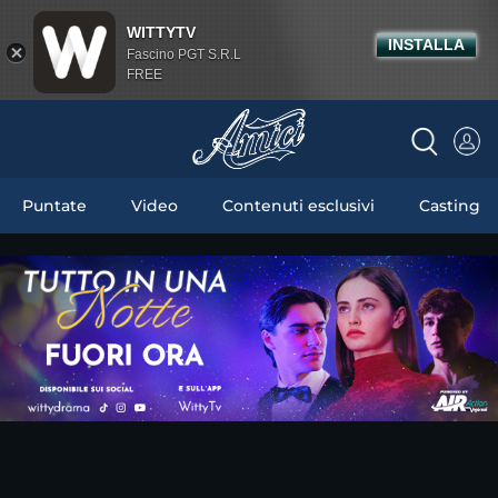
WITTYTV
INSTALLA
Fascino PGT S.R.L
FREE
Puntate
Video
Contenuti esclusivi
Casting