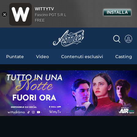
WITTYTV
INSTALLA
Fascino PGT S.R.L
FREE
Puntate
Video
Contenuti esclusivi
Casting