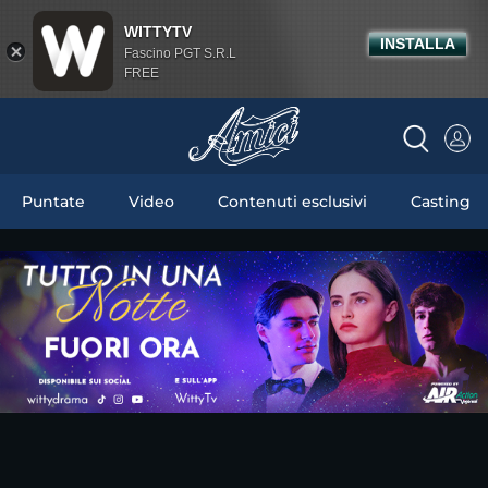
WITTYTV
INSTALLA
Fascino PGT S.R.L
FREE
Puntate
Video
Contenuti esclusivi
Casting