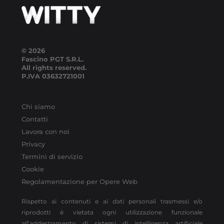
© 2026
Fascino PGT S.R.L.
All rights reserved.
P.IVA
03632721001
Chi siamo
Contatti
Lavora con noi
Privacy
Termini di servizio
Cookie
Regolamentazione per Opere Web
Rispetto ai contenuti e ai dati personali trasmessi e/o
riprodotti è vietata ogni utilizzazione funzionale
all’addestramento di sistemi di intelligenza artificiale