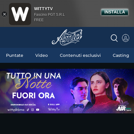
WITTYTV
INSTALLA
Fascino PGT S.R.L
FREE
Puntate
Video
Contenuti esclusivi
Casting