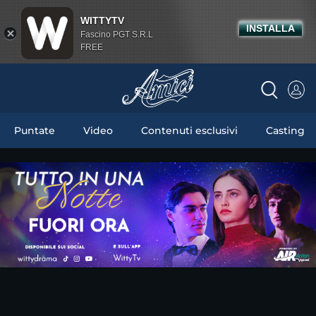
WITTYTV
INSTALLA
Fascino PGT S.R.L
FREE
Puntate
Video
Contenuti esclusivi
Casting