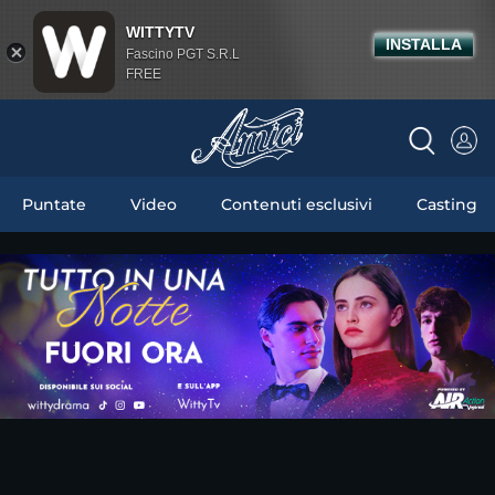
WITTYTV
INSTALLA
Fascino PGT S.R.L
FREE
Puntate
Video
Contenuti esclusivi
Casting