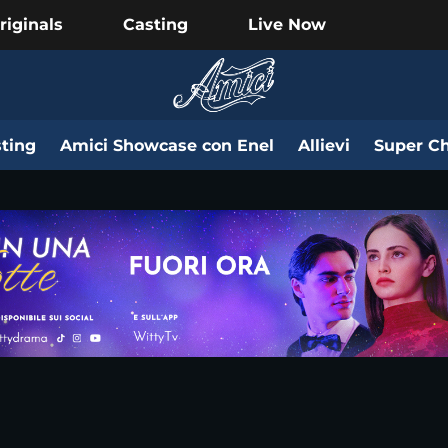
riginals
Casting
Live Now
ting
Amici Showcase con Enel
Allievi
Super Ch