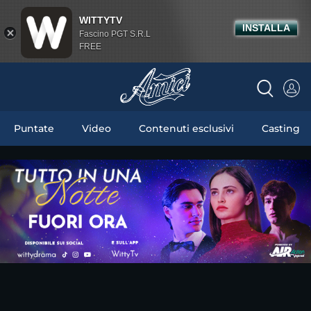
WITTYTV
INSTALLA
Fascino PGT S.R.L
FREE
Puntate
Video
Contenuti esclusivi
Casting