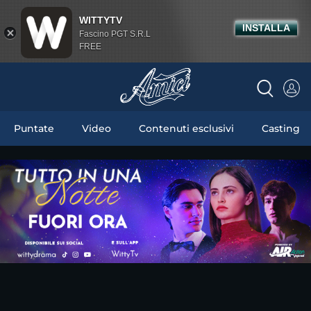
WITTYTV
INSTALLA
Fascino PGT S.R.L
FREE
Puntate
Video
Contenuti esclusivi
Casting