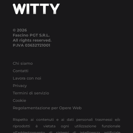
© 2026
Fascino PGT S.R.L.
All rights reserved.
P.IVA
03632721001
Chi siamo
Contatti
Lavora con noi
Privacy
Termini di servizio
Cookie
Regolamentazione per Opere Web
Rispetto ai contenuti e ai dati personali trasmessi e/o
riprodotti è vietata ogni utilizzazione funzionale
all’addestramento di sistemi di intelligenza artificiale