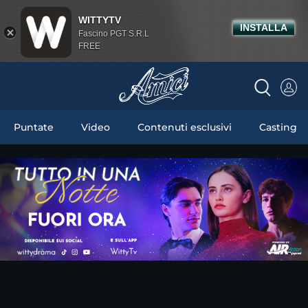
WITTYTV
INSTALLA
Fascino PGT S.R.L
FREE
Puntate
Video
Contenuti esclusivi
Casting