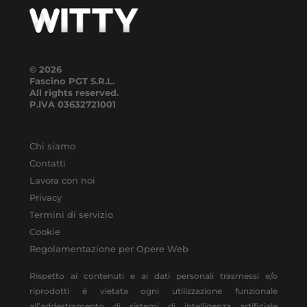
© 2026
Fascino PGT S.R.L.
All rights reserved.
P.IVA
03632721001
Chi siamo
Contatti
Lavora con noi
Privacy
Termini di servizio
Cookie
Regolamentazione per Opere Web
Rispetto ai contenuti e ai dati personali trasmessi e/o
riprodotti è vietata ogni utilizzazione funzionale
all’addestramento di sistemi di intelligenza artificiale