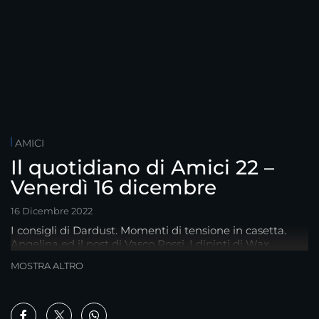
AMICI
Il quotidiano di Amici 22 –
Venerdì 16 dicembre
16 Dicembre 2022
I consigli di Dardust. Momenti di tensione in casetta.
Angelina ed il post di Vasco Rossi. I dipinti di Wax.
Piccolo G. e l'inedito. E…
MOSTRA ALTRO