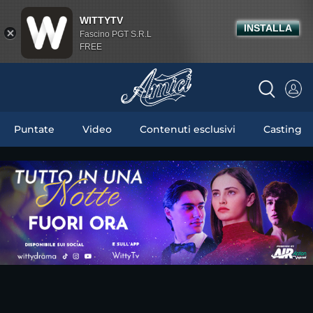
WITTYTV
INSTALLA
Fascino PGT S.R.L
FREE
Puntate
Video
Contenuti esclusivi
Casting