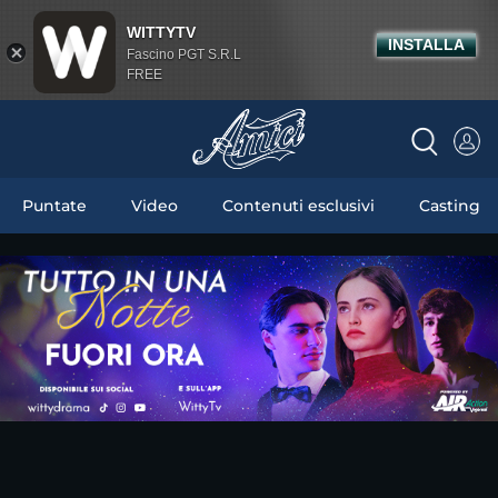
WITTYTV
INSTALLA
Fascino PGT S.R.L
FREE
Puntate
Video
Contenuti esclusivi
Casting