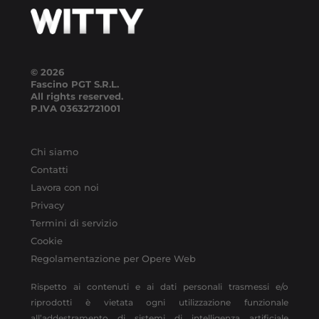
© 2026
Fascino PGT S.R.L.
All rights reserved.
P.IVA
03632721001
Chi siamo
Contatti
Lavora con noi
Privacy
Termini di servizio
Cookie
Regolamentazione per Opere Web
Rispetto ai contenuti e ai dati personali trasmessi e/o
riprodotti è vietata ogni utilizzazione funzionale
all’addestramento di sistemi di intelligenza artificiale