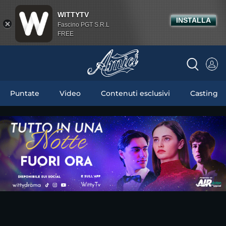
WITTYTV
INSTALLA
Fascino PGT S.R.L
FREE
Puntate
Video
Contenuti esclusivi
Casting