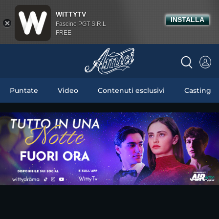
WITTYTV
INSTALLA
Fascino PGT S.R.L
FREE
Puntate
Video
Contenuti esclusivi
Casting