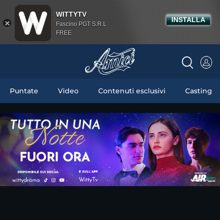
WITTYTV
INSTALLA
Fascino PGT S.R.L
FREE
Puntate
Video
Contenuti esclusivi
Casting