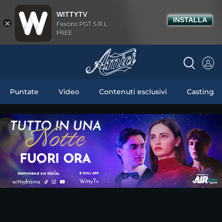
WITTYTV
INSTALLA
Fascino PGT S.R.L
FREE
Puntate
Video
Contenuti esclusivi
Casting