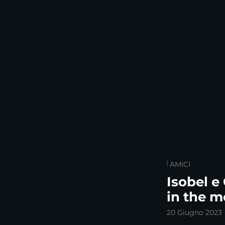
AMICI
Isobel e
in the m
20 Giugno 2023