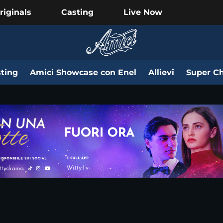
riginals
Casting
Live Now
ting
Amici Showcase con Enel
Allievi
Super Ch