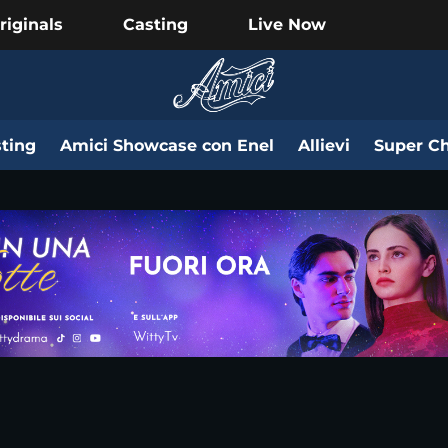
riginals
Casting
Live Now
ting
Amici Showcase con Enel
Allievi
Super Ch