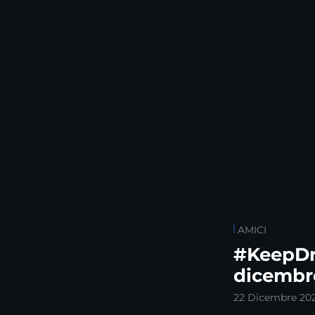
AMICI
#KeepDr
dicembr
22 Dicembre 20