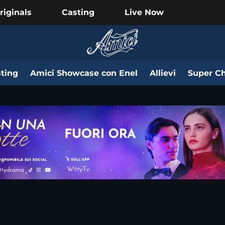
riginals
Casting
Live Now
ting
Amici Showcase con Enel
Allievi
Super Ch