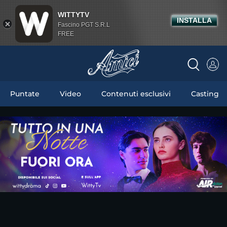
WITTYTV
INSTALLA
Fascino PGT S.R.L
FREE
Puntate
Video
Contenuti esclusivi
Casting