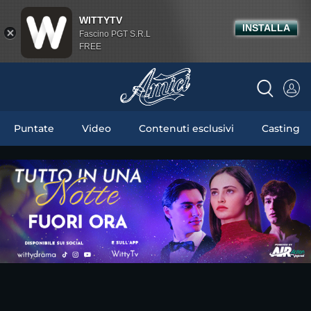
WITTYTV
INSTALLA
Fascino PGT S.R.L
FREE
Puntate
Video
Contenuti esclusivi
Casting